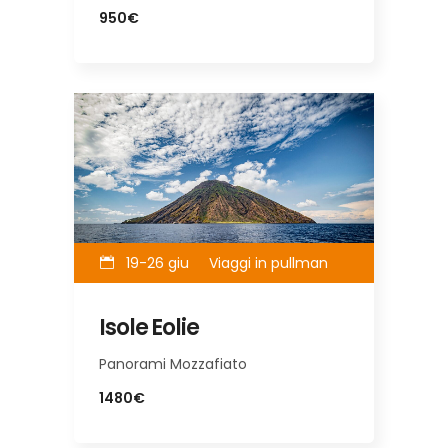
950€
19-26 giu
Viaggi in pullman
Isole Eolie
Panorami Mozzafiato
1480€