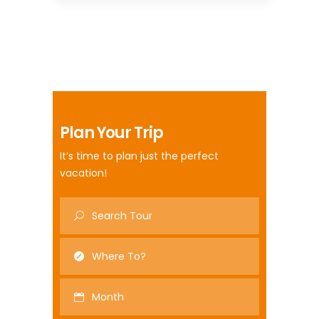
Plan Your Trip
It’s time to plan just the perfect
vacation!
Month