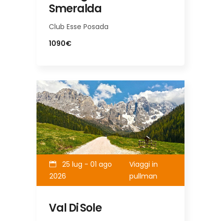
Smeralda
Club Esse Posada
1090€
25 lug - 01 ago
Viaggi in
2026
pullman
Val Di Sole