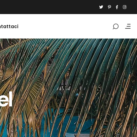
tattaci
el