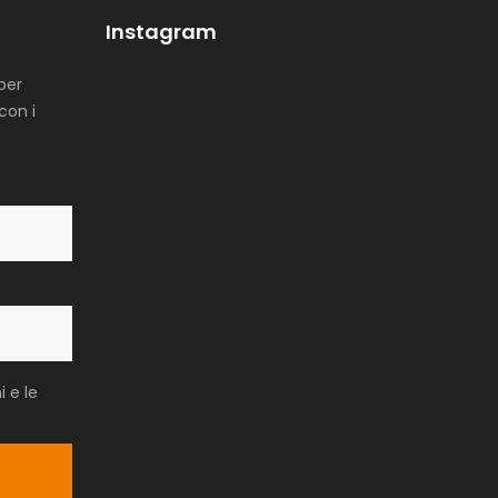
Instagram
 per
con i
i e le