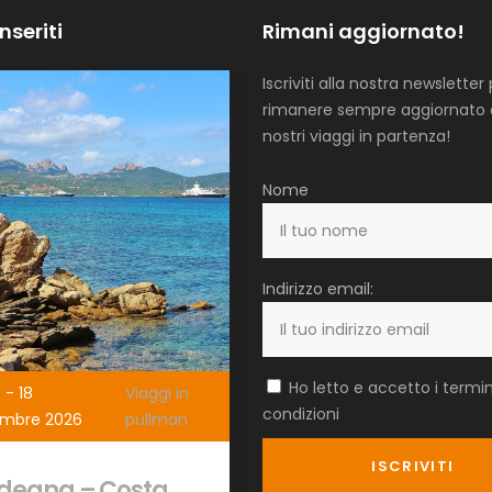
inseriti
Rimani aggiornato!
Iscriviti alla nostra newsletter
rimanere sempre aggiornato 
nostri viaggi in partenza!
Nome
Indirizzo email:
Ho letto e accetto i termin
 - 18
Viaggi in
condizioni
embre 2026
pullman
degna – Costa