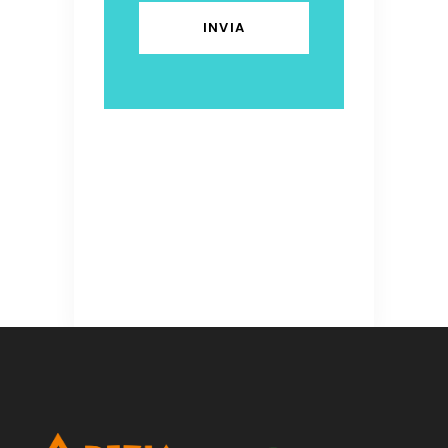
leave
this
field
empty.