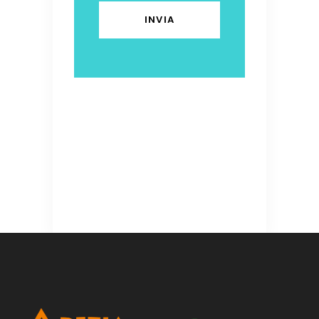
leave
this
field
empty.